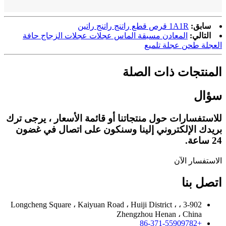
سابق:
1A1R قرص قطع راتنج راتنج راتين
التالي:
المعادن مسبقة الماس عجلات عجلات الزجاج حافة
العجلة طحن عجلة تلميع
المنتجات ذات الصلة
سؤال
للاستفسارات حول منتجاتنا أو قائمة الأسعار ، يرجى ترك
بريدك الإلكتروني إلينا وسنكون على اتصال في غضون
24 ساعة.
الاستفسار الآن
اتصل بنا
3-902 ، Longcheng Square ، Kaiyuan Road ، Huiji District ،
Zhengzhou Henan ، China
+86-371-55909782