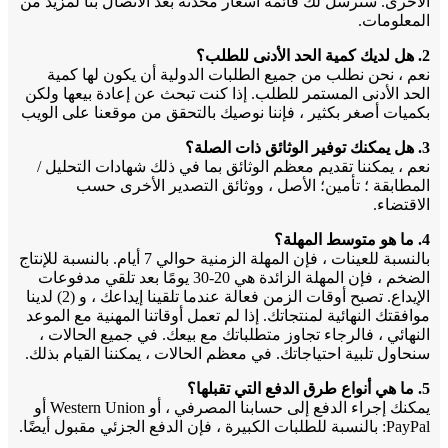
الأخرى. سنرسل لك قائمة أسعار محدثة بعد الاتصال بنا لمزيد من
المعلومات.
2. هل لديك كمية الحد الأدنى للطلب؟
نعم ، نحن نطلب من جميع الطلبات الدولية أن يكون لها كمية
الحد الأدنى المستمر للطلب. إذا كنت تبحث عن إعادة بيعها ولكن
بكميات أصغر بكثير ، فإننا نوصيك بالتحقق من موقعنا على الويب
3. هل يمكنك توفير الوثائق ذات الصلة؟
نعم ، يمكننا تقديم معظم الوثائق بما في ذلك شهادات التحليل /
المطابقة ؛ تأمين؛ الأصل ، ووثائق التصدير الأخرى حسب
الاقتضاء.
4. ما هو متوسط ​​المهلة؟
بالنسبة للعينات ، فإن المهلة الزمنية حوالي 7 أيام. بالنسبة للإنتاج
الضخم ، فإن المهلة الزائدة هي 20-30 يومًا بعد تلقي مدفوعات
الإيداع. تصبح أوقات الزمن فعالة عندما تلقينا إيداعك ، و (2) لدينا
موافقتك النهائية لمنتجاتك. إذا لم تعمل أوقاتنا المهنية مع الموعد
النهائي ، فالرجاء تجاوز متطلباتك مع بيعك. في جميع الحالات ،
سنحاول تلبية احتياجاتك. في معظم الحالات ، يمكننا القيام بذلك.
5. ما هي أنواع طرق الدفع التي تقبلها؟
يمكنك إجراء الدفع إلى حسابنا المصرفي ، أو Western Union أو
PayPal: بالنسبة للطلبات الكبيرة ، فإن الدفع الجزئي مقبول أيضًا.