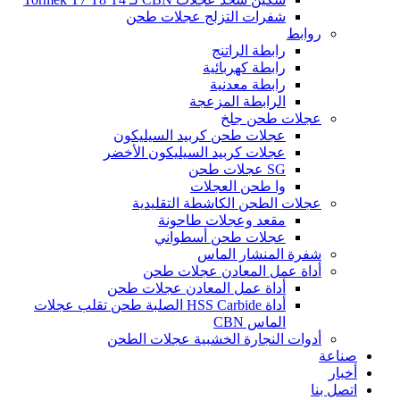
شفرات التزلج عجلات طحن
روابط
رابطة الراتنج
رابطة كهربائية
رابطة معدنية
الرابطة المزعجة
عجلات طحن جلخ
عجلات طحن كربيد السيليكون
عجلات كربيد السيليكون الأخضر
SG عجلات طحن
وا طحن العجلات
عجلات الطحن الكاشطة التقليدية
مقعد وعجلات طاحونة
عجلات طحن أسطواني
شفرة المنشار الماس
أداة عمل المعادن عجلات طحن
أداة عمل المعادن عجلات طحن
أداة HSS Carbide الصلبة طحن تقلب عجلات
الماس CBN
أدوات النجارة الخشبية عجلات الطحن
صناعة
أخبار
اتصل بنا