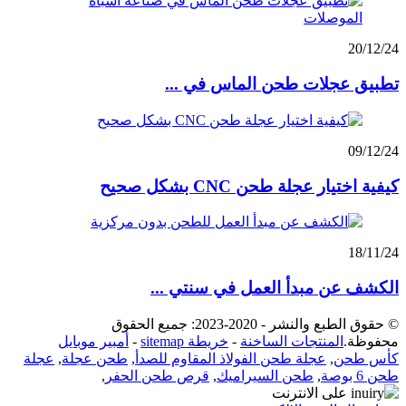
20/12/24
تطبيق عجلات طحن الماس في ...
09/12/24
كيفية اختيار عجلة طحن CNC بشكل صحيح
18/11/24
الكشف عن مبدأ العمل في سنتي ...
© حقوق الطبع والنشر - 2020-2023: جميع الحقوق
محفوظة.
المنتجات الساخنة
-
خريطة sitemap
-
أمبير موبايل
كأس طحن
,
عجلة طحن الفولاذ المقاوم للصدأ
,
طحن عجلة
,
عجلة
طحن 6 بوصة
,
طحن السيراميك
,
قرص طحن الحفر
,