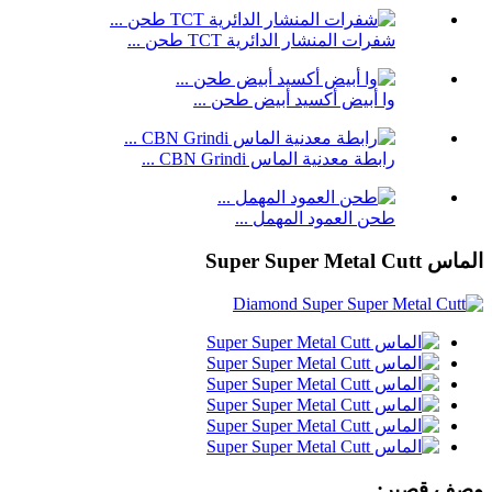
شفرات المنشار الدائرية TCT طحن ...
وا أبيض أكسيد أبيض طحن ...
رابطة معدنية الماس CBN Grindi ...
طحن العمود المهمل ...
الماس Super Super Metal Cutt
وصف قصير: