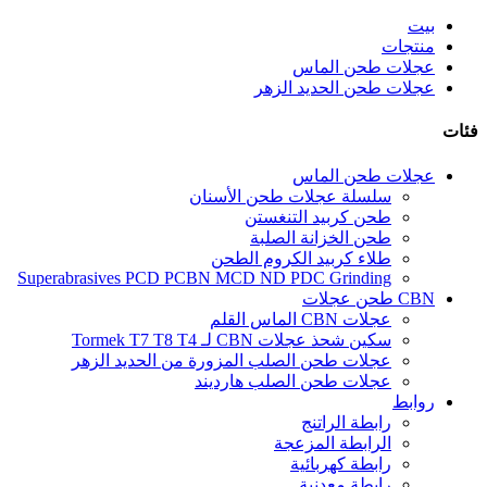
بيت
منتجات
عجلات طحن الماس
عجلات طحن الحديد الزهر
فئات
عجلات طحن الماس
سلسلة عجلات طحن الأسنان
طحن كربيد التنغستن
طحن الخزانة الصلبة
طلاء كربيد الكروم الطحن
Superabrasives PCD PCBN MCD ND PDC Grinding
CBN طحن عجلات
عجلات CBN الماس القلم
سكين شحذ عجلات CBN لـ Tormek T7 T8 T4
عجلات طحن الصلب المزورة من الحديد الزهر
عجلات طحن الصلب هارديند
روابط
رابطة الراتنج
الرابطة المزعجة
رابطة كهربائية
رابطة معدنية