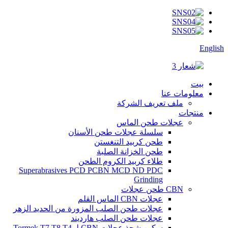
English
بيت
معلومات عنا
ملف تعريف الشركة
منتجات
عجلات طحن الماس
سلسلة عجلات طحن الأسنان
طحن كربيد التنغستن
طحن الخزانة الصلبة
طلاء كربيد الكروم الطحن
Superabrasives PCD PCBN MCD ND PDC
Grinding
CBN طحن عجلات
عجلات CBN الماس القلم
عجلات طحن الصلب المزورة من الحديد الزهر
عجلات طحن الصلب هارديند
سكين شحذ عجلات CBN لـ Tormek T7 T8 T4