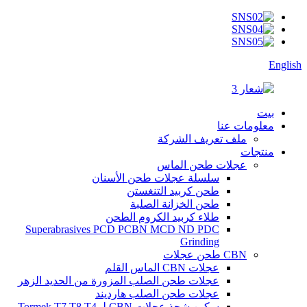
English
بيت
معلومات عنا
ملف تعريف الشركة
منتجات
عجلات طحن الماس
سلسلة عجلات طحن الأسنان
طحن كربيد التنغستن
طحن الخزانة الصلبة
طلاء كربيد الكروم الطحن
Superabrasives PCD PCBN MCD ND PDC
Grinding
CBN طحن عجلات
عجلات CBN الماس القلم
عجلات طحن الصلب المزورة من الحديد الزهر
عجلات طحن الصلب هارديند
سكين شحذ عجلات CBN لـ Tormek T7 T8 T4