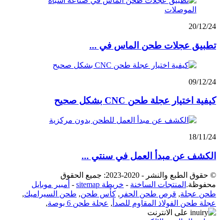
20/12/24
تطبيق عجلات طحن الماس في ...
09/12/24
كيفية اختيار عجلة طحن CNC بشكل صحيح
18/11/24
الكشف عن مبدأ العمل في سنتي ...
© حقوق الطبع والنشر - 2020-2023: جميع الحقوق
محفوظة.
المنتجات الساخنة
-
خريطة sitemap
-
أمبير موبايل
طحن عجلة
,
قرص طحن الحفر
,
كأس طحن
,
طحن السيراميك
,
عجلة طحن الفولاذ المقاوم للصدأ
,
عجلة طحن 6 بوصة
,