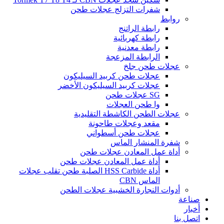
شفرات التزلج عجلات طحن
روابط
رابطة الراتنج
رابطة كهربائية
رابطة معدنية
الرابطة المزعجة
عجلات طحن جلخ
عجلات طحن كربيد السيليكون
عجلات كربيد السيليكون الأخضر
SG عجلات طحن
وا طحن العجلات
عجلات الطحن الكاشطة التقليدية
مقعد وعجلات طاحونة
عجلات طحن أسطواني
شفرة المنشار الماس
أداة عمل المعادن عجلات طحن
أداة عمل المعادن عجلات طحن
أداة HSS Carbide الصلبة طحن تقلب عجلات
الماس CBN
أدوات النجارة الخشبية عجلات الطحن
صناعة
أخبار
اتصل بنا