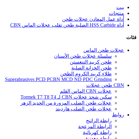
بيت
منتجات
أداة عمل المعادن عجلات طحن
أداة HSS Carbide الصلبة طحن تقلب عجلات الماس CBN
فئات
عجلات طحن الماس
سلسلة عجلات طحن الأسنان
طحن كربيد التنغستن
طحن الخزانة الصلبة
طلاء كربيد الكروم الطحن
Superabrasives PCD PCBN MCD ND PDC Grinding
CBN طحن عجلات
عجلات CBN الماس القلم
سكين شحذ عجلات CBN لـ Tormek T7 T8 T4
عجلات طحن الصلب المزورة من الحديد الزهر
عجلات طحن الصلب هارديند
روابط
رابطة الراتنج
الرابطة المزعجة
رابطة كهربائية
رابطة معدنية