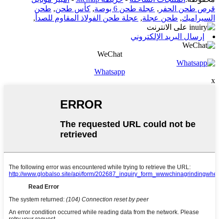
قرص طحن الحفر
,
عجلة طحن 6 بوصة
,
كأس طحن
,
طحن
السيراميك
,
طحن عجلة
,
عجلة طحن الفولاذ المقاوم للصدأ
,
إرسال البريد الإلكتروني
WeChat
Whatsapp
x