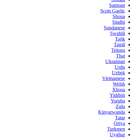
Samoan
Scots Gaelic
Shona
Sindhi
Sundanese
Swahili
Tajik
Tamil
Telugu
Thai
Ukrainian
Urdu
Uzbek
Vietnamese
Welsh
Xhosa
Yiddish
Yoruba
Zulu
Kinyarwanda
Tatar
Oriya
Turkmen
Uyghur