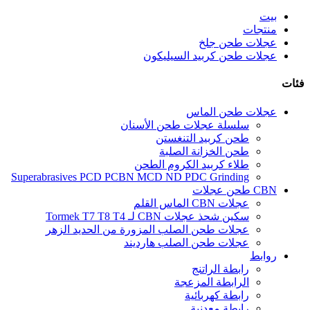
بيت
منتجات
عجلات طحن جلخ
عجلات طحن كربيد السيليكون
فئات
عجلات طحن الماس
سلسلة عجلات طحن الأسنان
طحن كربيد التنغستن
طحن الخزانة الصلبة
طلاء كربيد الكروم الطحن
Superabrasives PCD PCBN MCD ND PDC Grinding
CBN طحن عجلات
عجلات CBN الماس القلم
سكين شحذ عجلات CBN لـ Tormek T7 T8 T4
عجلات طحن الصلب المزورة من الحديد الزهر
عجلات طحن الصلب هارديند
روابط
رابطة الراتنج
الرابطة المزعجة
رابطة كهربائية
رابطة معدنية