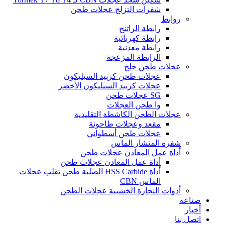
شفرات التزلج عجلات طحن
روابط
رابطة الراتنج
رابطة كهربائية
رابطة معدنية
الرابطة المزعجة
عجلات طحن جلخ
عجلات طحن كربيد السيليكون
عجلات كربيد السيليكون الأخضر
SG عجلات طحن
وا طحن العجلات
عجلات الطحن الكاشطة التقليدية
مقعد وعجلات طاحونة
عجلات طحن أسطواني
شفرة المنشار الماس
أداة عمل المعادن عجلات طحن
أداة عمل المعادن عجلات طحن
أداة HSS Carbide الصلبة طحن تقلب عجلات
الماس CBN
أدوات النجارة الخشبية عجلات الطحن
صناعة
أخبار
اتصل بنا