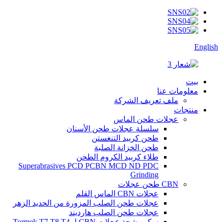
English
بيت
معلومات عنا
ملف تعريف الشركة
منتجات
عجلات طحن الماس
سلسلة عجلات طحن الأسنان
طحن كربيد التنغستن
طحن الخزانة الصلبة
طلاء كربيد الكروم الطحن
Superabrasives PCD PCBN MCD ND PDC
Grinding
CBN طحن عجلات
عجلات CBN الماس القلم
عجلات طحن الصلب المزورة من الحديد الزهر
عجلات طحن الصلب هارديند
سكين شحذ عجلات CBN لـ Tormek T7 T8 T4