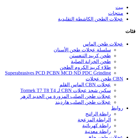
بيت
منتجات
عجلات الطحن الكاشطة التقليدية
فئات
عجلات طحن الماس
سلسلة عجلات طحن الأسنان
طحن كربيد التنغستن
طحن الخزانة الصلبة
طلاء كربيد الكروم الطحن
Superabrasives PCD PCBN MCD ND PDC Grinding
CBN طحن عجلات
عجلات CBN الماس القلم
سكين شحذ عجلات CBN لـ Tormek T7 T8 T4
عجلات طحن الصلب المزورة من الحديد الزهر
عجلات طحن الصلب هارديند
روابط
رابطة الراتنج
الرابطة المزعجة
رابطة كهربائية
رابطة معدنية
عجلات طحن جلخ