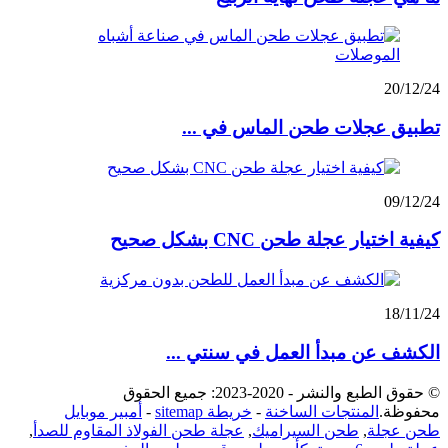
20/12/24
تطبيق عجلات طحن الماس في ...
09/12/24
كيفية اختيار عجلة طحن CNC بشكل صحيح
18/11/24
الكشف عن مبدأ العمل في سنتي ...
© حقوق الطبع والنشر - 2020-2023: جميع الحقوق
محفوظة.
المنتجات الساخنة
-
خريطة sitemap
-
أمبير موبايل
طحن عجلة
,
طحن السيراميك
,
عجلة طحن الفولاذ المقاوم للصدأ
,