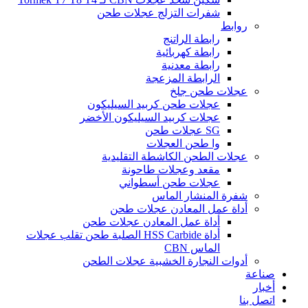
شفرات التزلج عجلات طحن
روابط
رابطة الراتنج
رابطة كهربائية
رابطة معدنية
الرابطة المزعجة
عجلات طحن جلخ
عجلات طحن كربيد السيليكون
عجلات كربيد السيليكون الأخضر
SG عجلات طحن
وا طحن العجلات
عجلات الطحن الكاشطة التقليدية
مقعد وعجلات طاحونة
عجلات طحن أسطواني
شفرة المنشار الماس
أداة عمل المعادن عجلات طحن
أداة عمل المعادن عجلات طحن
أداة HSS Carbide الصلبة طحن تقلب عجلات
الماس CBN
أدوات النجارة الخشبية عجلات الطحن
صناعة
أخبار
اتصل بنا