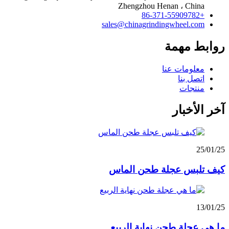
Zhengzhou Henan ، China
+86-371-55909782
sales@chinagrindingwheel.com
روابط مهمة
معلومات عنا
اتصل بنا
منتجات
آخر الأخبار
25/01/25
كيف تلبس عجلة طحن الماس
13/01/25
ما هي عجلة طحن نهاية الربيع