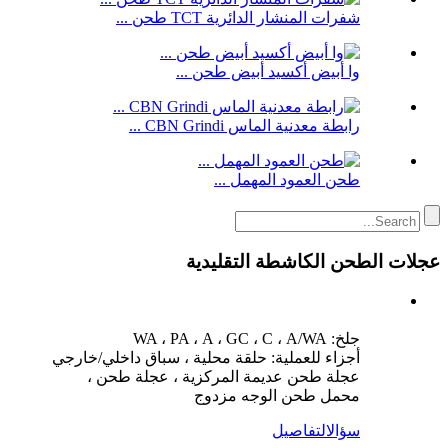
شفرات المنشار الدائرية TCT طحن ...
وا أبيض أكسيد أبيض طحن ...
رابطة معدنية الماس CBN Grindi ...
طحن العمود المهمل ...
عجلات الطحن الكاشطة التقليدية
جلخ: WA ، PA ، A ، GC ، C ، A/WA
أجزاء للعملية: حلقة محلية ، سباق داخلي/خارجي
عجلة طحن عديمة المركزية ، عجلة طحن ،
محمل طحن الوجه مزدوج
سؤال
التفاصيل