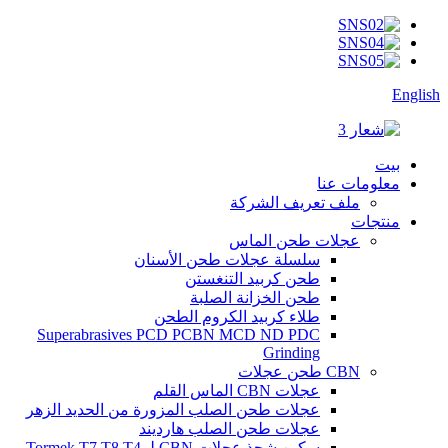
English
بيت
معلومات عنا
ملف تعريف الشركة
منتجات
عجلات طحن الماس
سلسلة عجلات طحن الأسنان
طحن كربيد التنغستن
طحن الخزانة الصلبة
طلاء كربيد الكروم الطحن
Superabrasives PCD PCBN MCD ND PDC
Grinding
CBN طحن عجلات
عجلات CBN الماس القلم
عجلات طحن الصلب المزورة من الحديد الزهر
عجلات طحن الصلب هارديند
سكين شحذ عجلات CBN لـ Tormek T7 T8 T4