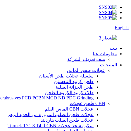
English
بيت
معلومات عنا
ملف تعريف الشركة
المنتجات
عجلات طحن الماس
سلسلة عجلات طحن الأسنان
طحن كربيد التنغستن
طحن الخزانة الصلبة
طلاء كربيد الكروم الطحن
erabrasives PCD PCBN MCD ND PDC Grinding
CBN طحن عجلات
عجلات CBN الماس القلم
عجلات طحن الصلب المزورة من الحديد الزهر
عجلات طحن الصلب هارديند
سكين شحذ عجلات CBN لـ Tormek T7 T8 T4