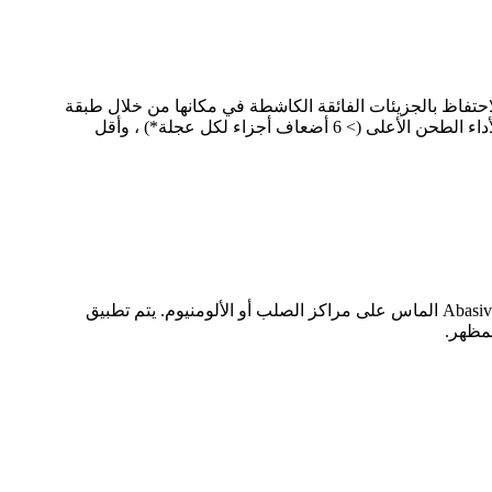
لاحتفاظ بالجزيئات الفائقة الكاشطة في مكانها من خلال طبقة
من النيكل القوية التي توفر مقاومة تآكل متفوقة. تتيح هذه الصيغة الفريدة لعجلة طحن ملايين الينابيع دون حرق وتلبية الطلبات لأداء الطحن الأعلى (> 6 أضعاف أجزاء لكل عجلة*) ، وأقل
1A1 شحذ سكين شحذ الماس مصنوع من الصلب / الألومنيوم والألماس. نحن نستخدم عملية الطلاء الكهربائي المتقدم لتغليف Abasives الماس على مراكز الصلب أو الألومنيوم. يتم تطبيق
لمظهر.
تورميك سكين طحن العجلة سكين المبراة عجلات