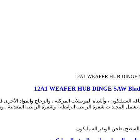
12A1 WEAFER HUB DINGE SAW Blade Di
Diamond Di للاختباء ، وقطع رقاقة السيليكون ، وأشباه الموصلات المركبة ، والزجاج و