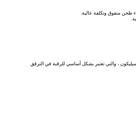
ء طحن متفوق وتكلفة عالية.
ة.
ونيات مثل رقائق LED وعروض السيليكون المتكاملة للسيليكون ، والتي تعتبر بشكل أساسي للرقبة في الترقق