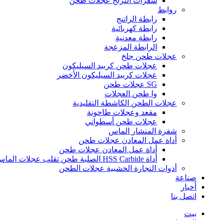
شفرات التزلج عجلات طحن
روابط
رابطة الراتنج
رابطة كهربائية
رابطة معدنية
الرابطة المزعجة
عجلات طحن جلخ
عجلات طحن كربيد السيليكون
عجلات كربيد السيليكون الأخضر
SG عجلات طحن
وا طحن العجلات
عجلات الطحن الكاشطة التقليدية
مقعد وعجلات طاحونة
عجلات طحن أسطواني
شفرة المنشار الماس
أداة عمل المعادن عجلات طحن
أداة عمل المعادن عجلات طحن
أداة HSS Carbide الصلبة طحن تقلب عجلات الماس CBN
أدوات النجارة الخشبية عجلات الطحن
صناعة
أخبار
اتصل بنا
بيت