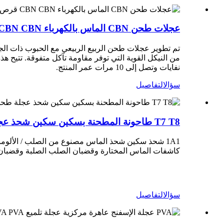
عجلات طحن CBN الماس بالكهرباء CBN CBN قرص طحن الربيع
تم تطوير عجلات طحن الربيع الربيعي مع الحبوب ذات الجود
نفايات وتصل إلى 10 مرات عمر المنتج.
سؤال
التفاصيل
T7 T8 طاحونة المطحنة بسكين سكين شحذ عجلة طحن CBN
كاشفات الماس المختارة وقضبان الصلب الصلبة وقضبان ال
الماس Grindertormek T4 T7 T8 Tormek
سؤال
التفاصيل