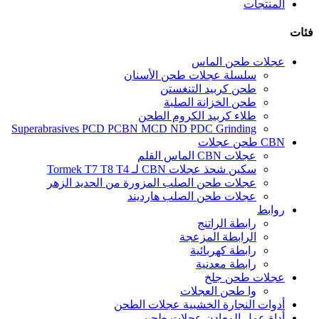
المنتجات
فئات
عجلات طحن الماس
سلسلة عجلات طحن الأسنان
طحن كربيد التنغستن
طحن الخزانة الصلبة
طلاء كربيد الكروم الطحن
Superabrasives PCD PCBN MCD ND PDC Grinding
CBN طحن عجلات
عجلات CBN الماس القلم
سكين شحذ عجلات CBN لـ Tormek T7 T8 T4
عجلات طحن الصلب المزورة من الحديد الزهر
عجلات طحن الصلب هارديند
روابط
رابطة الراتنج
الرابطة المزعجة
رابطة كهربائية
رابطة معدنية
عجلات طحن جلخ
وا طحن العجلات
أدوات النجارة الخشبية عجلات الطحن
أداة عمل المعادن عجلات طحن