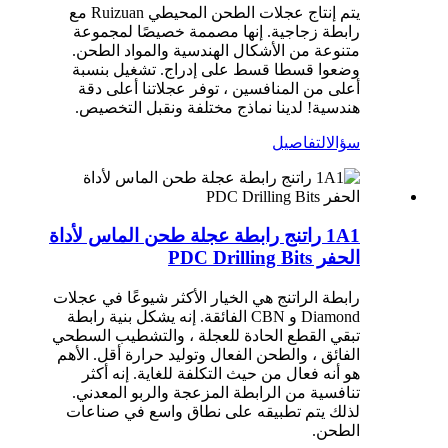
يتم إنتاج عجلات الطحن المحيطي Ruizuan مع
رابطة زجاجية. إنها مصممة خصيصًا لمجموعة
متنوعة من الأشكال الهندسية والمواد الطحن.
وضعوا قسطا قسط على إدراج. تشغيل بنسبة
أعلى من المنافسين ، توفر عجلاتنا أعلى دقة
هندسية! لدينا نماذج مختلفة ونقبل التخصيص.
سؤال
التفاصيل
1A1 راتنج رابطة عجلة طحن الماس لأداة
الحفر PDC Drilling Bits
رابطة الراتنج هي الخيار الأكثر شيوعًا في عجلات
Diamond و CBN الفائقة. إنه يشكل بنية رابطة
تبقي القطع الحادة للعجلة ، والتشطيب السطحي
الفائق ، والطحن الفعال وتوليد حرارة أقل. الأهم
هو أنه فعال من حيث التكلفة للغاية. إنه أكثر
تنافسية من الرابطة المزعجة والربو المعدني.
لذلك يتم تطبيقه على نطاق واسع في صناعات
الطحن.