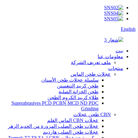
English
بيت
معلومات عنا
ملف تعريف الشركة
منتجات
عجلات طحن الماس
سلسلة عجلات طحن الأسنان
طحن كربيد التنغستن
طحن الخزانة الصلبة
طلاء كربيد الكروم الطحن
Superabrasives PCD PCBN MCD ND PDC
Grinding
CBN طحن عجلات
عجلات CBN الماس القلم
عجلات طحن الصلب المزورة من الحديد الزهر
عجلات طحن الصلب هارديند
سكين شحذ عجلات CBN لـ Tormek T7 T8 T4