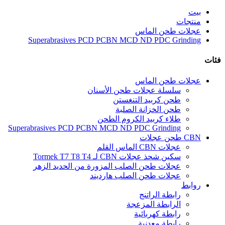
بيت
منتجات
عجلات طحن الماس
Superabrasives PCD PCBN MCD ND PDC Grinding
فئات
عجلات طحن الماس
سلسلة عجلات طحن الأسنان
طحن كربيد التنغستن
طحن الخزانة الصلبة
طلاء كربيد الكروم الطحن
Superabrasives PCD PCBN MCD ND PDC Grinding
CBN طحن عجلات
عجلات CBN الماس القلم
سكين شحذ عجلات CBN لـ Tormek T7 T8 T4
عجلات طحن الصلب المزورة من الحديد الزهر
عجلات طحن الصلب هارديند
روابط
رابطة الراتنج
الرابطة المزعجة
رابطة كهربائية
رابطة معدنية