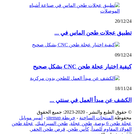
20/12/24
تطبيق عجلات طحن الماس في ...
09/12/24
كيفية اختيار عجلة طحن CNC بشكل صحيح
18/11/24
الكشف عن مبدأ العمل في سنتي ...
© حقوق الطبع والنشر - 2020-2023: جميع الحقوق
محفوظة.
المنتجات الساخنة
-
خريطة sitemap
-
أمبير موبايل
عجلة طحن 6 بوصة
,
طحن عجلة
,
طحن السيراميك
,
عجلة طحن
الفولاذ المقاوم للصدأ
,
كأس طحن
,
قرص طحن الحفر
,