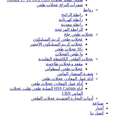
شفرات التزلج عجلات طحن
روابط
رابطة الراتنج
رابطة كهربائية
رابطة معدنية
الرابطة المزعجة
عجلات طحن جلخ
عجلات طحن كربيد السيليكون
عجلات كربيد السيليكون الأخضر
SG عجلات طحن
وا طحن العجلات
عجلات الطحن الكاشطة التقليدية
مقعد وعجلات طاحونة
عجلات طحن أسطواني
شفرة المنشار الماس
أداة عمل المعادن عجلات طحن
أداة عمل المعادن عجلات طحن
أداة HSS Carbide الصلبة طحن تقلب عجلات
الماس CBN
أدوات النجارة الخشبية عجلات الطحن
صناعة
أخبار
اتصل بنا