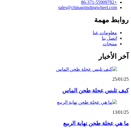
+86-371-55909782
sales@chinagrindingwheel.com
روابط مهمة
معلومات عنا
اتصل بنا
منتجات
آخر الأخبار
25/01/25
كيف تلبس عجلة طحن الماس
13/01/25
ما هي عجلة طحن نهاية الربيع