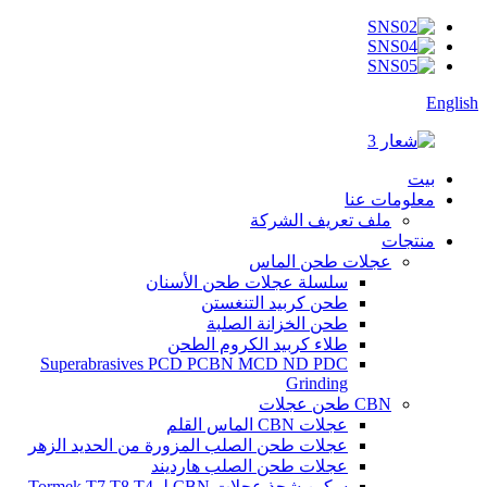
English
بيت
معلومات عنا
ملف تعريف الشركة
منتجات
عجلات طحن الماس
سلسلة عجلات طحن الأسنان
طحن كربيد التنغستن
طحن الخزانة الصلبة
طلاء كربيد الكروم الطحن
Superabrasives PCD PCBN MCD ND PDC
Grinding
CBN طحن عجلات
عجلات CBN الماس القلم
عجلات طحن الصلب المزورة من الحديد الزهر
عجلات طحن الصلب هارديند
سكين شحذ عجلات CBN لـ Tormek T7 T8 T4