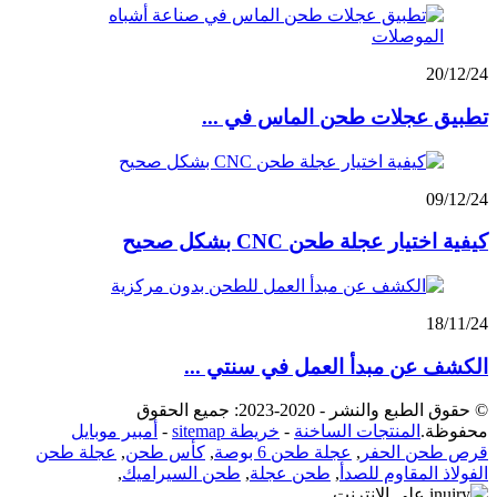
20/12/24
تطبيق عجلات طحن الماس في ...
09/12/24
كيفية اختيار عجلة طحن CNC بشكل صحيح
18/11/24
الكشف عن مبدأ العمل في سنتي ...
© حقوق الطبع والنشر - 2020-2023: جميع الحقوق
محفوظة.
المنتجات الساخنة
-
خريطة sitemap
-
أمبير موبايل
قرص طحن الحفر
,
عجلة طحن 6 بوصة
,
كأس طحن
,
عجلة طحن
الفولاذ المقاوم للصدأ
,
طحن عجلة
,
طحن السيراميك
,