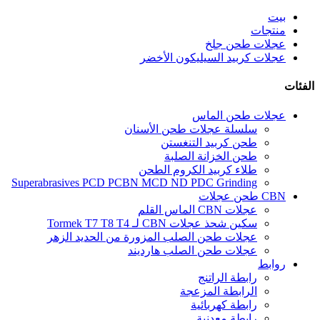
بيت
منتجات
عجلات طحن جلخ
عجلات كربيد السيليكون الأخضر
الفئات
عجلات طحن الماس
سلسلة عجلات طحن الأسنان
طحن كربيد التنغستن
طحن الخزانة الصلبة
طلاء كربيد الكروم الطحن
Superabrasives PCD PCBN MCD ND PDC Grinding
CBN طحن عجلات
عجلات CBN الماس القلم
سكين شحذ عجلات CBN لـ Tormek T7 T8 T4
عجلات طحن الصلب المزورة من الحديد الزهر
عجلات طحن الصلب هارديند
روابط
رابطة الراتنج
الرابطة المزعجة
رابطة كهربائية
رابطة معدنية