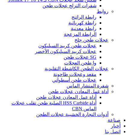
شفرات التزلج عجلات طحن
روابط
رابطة الراتنج
رابطة كهربائية
رابطة معدنية
الرابطة المزعجة
عجلات طحن جلخ
عجلات طحن كربيد السيليكون
عجلات كربيد السيليكون الأخضر
SG عجلات طحن
وا طحن العجلات
عجلات الطحن الكاشطة التقليدية
مقعد وعجلات طاحونة
عجلات طحن أسطواني
شفرة المنشار الماس
أداة عمل المعادن عجلات طحن
أداة عمل المعادن عجلات طحن
أداة HSS Carbide الصلبة طحن تقلب عجلات
الماس CBN
أدوات النجارة الخشبية عجلات الطحن
صناعة
أخبار
اتصل بنا